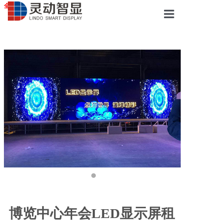
全国服务站点
首页
LED显示屏
液晶拼接屏
广告触摸屏
会议一体机
案例展示
博览中心年会LED显示屏租
服务中心