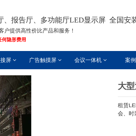
厅、报告厅、多功能厅LED显示屏 全国安
客户提供高性价比产品和服务！
任何隐形费用
拼接屏
广告触摸屏
会议一体机
案例
大型
租赁L
会、时