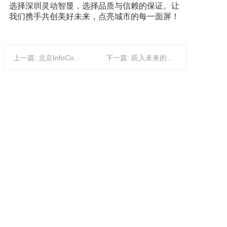
选择深圳灵动智显，选择品质与信赖的保证。让
我们携手共创美好未来，点亮城市的每一面屏！
上一篇: 北京InfoComm China 2024将于4月17-19日举办 | 释放科技潜力，拥抱美好未来
下一篇: 跃入未来的视界，LED显示屏的六大革新特性