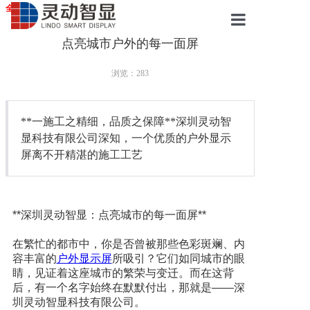
全国服务站点
点亮城市户外的每一面屏
首页
浏览：
283
LED显示屏
**一施工之精细，品质之保障**深圳灵动智
液晶拼接屏
显科技有限公司深知，一个优质的户外显示
屏离不开精湛的施工工艺
广告触摸屏
**深圳灵动智显：点亮城市的每一面屏**
会议一体机
在繁忙的都市中，你是否曾被那些色彩斑斓、内
容丰富的
户外显示屏
所吸引？它们如同城市的眼
案例展示
睛，见证着这座城市的繁荣与变迁。而在这背
后，有一个名字始终在默默付出，那就是——深
圳灵动智显科技有限公司。
服务中心